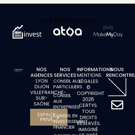
NOS PARTENAIRES
NOS
NOS
INFORMATIONS
NOUS
AGENCES
SERVICES
MENTIONS
RENCONTRE
LYON
CONSEIL AUX
LÉGALES
DIJON
PARTICULIERS
©
VILLEFRANCHE-
COPYRIGHT
CONSEIL
SUR-
2026
E
AUX
SAÔNE
CERTYS.
ENTREPRISES
TOUS
n
ESPACE
CONSEIL EN
DROITS
PRIVÉ
INVESTISSEMENT
RÉSERVÉS.
v
FINANCIER
IMAGINÉ