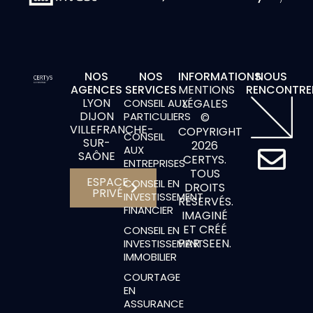
NOS
NOS
INFORMATIONS
NOUS
AGENCES
SERVICES
MENTIONS
RENCONTRE
LYON
CONSEIL AUX
LÉGALES
DIJON
PARTICULIERS
©
VILLEFRANCHE-
COPYRIGHT
CONSEIL
SUR-
2026
E
AUX
SAÔNE
CERTYS.
ENTREPRISES
TOUS
n
ESPACE
CONSEIL EN
DROITS
PRIVÉ
INVESTISSEMENT
RÉSERVÉS.
v
FINANCIER
IMAGINÉ
ET CRÉÉ
CONSEIL EN
e
PAR SEEN.
INVESTISSEMENT
IMMOBILIER
l
COURTAGE
o
EN
ASSURANCE