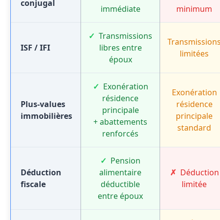
conjugal
immédiate
minimum
Transmissions
Transmission
ISF / IFI
libres entre
limitées
époux
Exonération
Exonération
résidence
Plus-values
résidence
principale
immobilières
principale
+ abattements
standard
renforcés
Pension
Déduction
alimentaire
Déduction
fiscale
déductible
limitée
entre époux