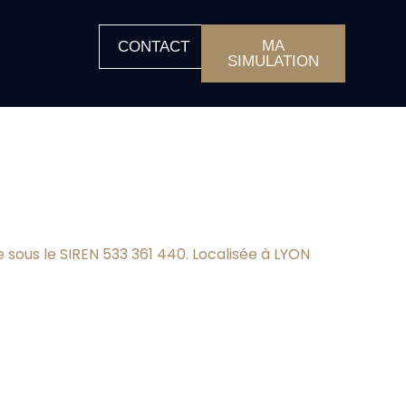
MA
CONTACT
SIMULATION
ée sous le SIREN 533 361 440. Localisée à LYON