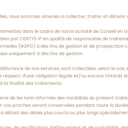
lles, nous sommes amenés à collecter, traiter et détenir
smettez dans le cadre de notre activité de Conseil en G
itées par CERTYS IP en qualité de responsable de traitem
onnelles (RGPD) à des fins de gestion et de prospection 
aux uniquement à des fins de gestion.
élivrance de nos services, sont collectées, selon le cas, 
 respect d’une obligation légale et/ou encore l’intérêt l
la finalité des traitements.
ns de les tenir informés des modalités du présent trait
 vos proches seront conservées pendant toute la durée d
, à défaut des délais plus courts ou plus longs spécialem
cès, de rectification, d’effacement et de portabilité, ains