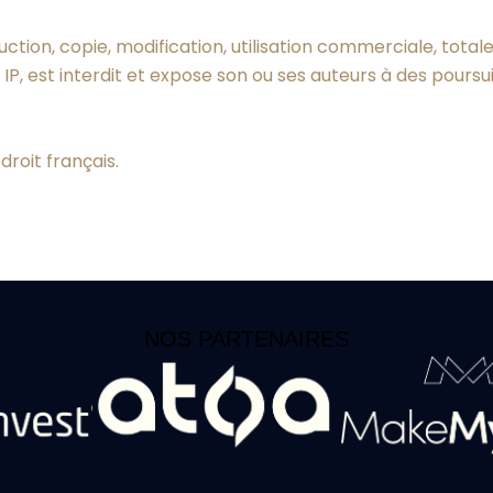
tion, copie, modification, utilisation commerciale, totale
 IP, est interdit et expose son ou ses auteurs à des poursui
droit français.
NOS PARTENAIRES