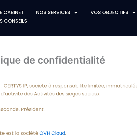
E CABINET
NOS SERVICES
VOS OBJECTIFS
S CONSEILS
ique de confidentialité
é : CERTYS IP, société à responsabilité limitée, immatricul
d’activité des Activités des sièges sociaux.
 Escande, Président.
te est la société
OVH Cloud
.