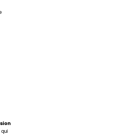
e
sion
 qui