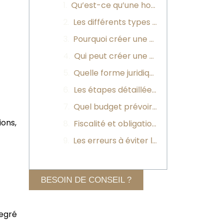
Qu’est-ce qu’une holding ?
Les différents types de holding
Pourquoi créer une holding ?
Qui peut créer une holding et dans quels cas ?
Quelle forme juridique choisir pour votre holding ?
Les étapes détaillées pour créer une holding
Quel budget prévoir pour créer une holding ?
ions,
Fiscalité et obligations comptables d’une holding
Les erreurs à éviter lors de la création d’une holding
BESOIN DE CONSEIL ?
degré