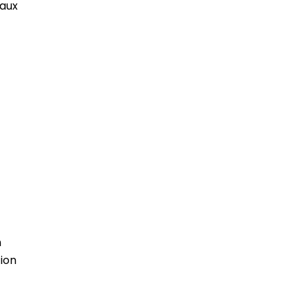
 aux
n
tion