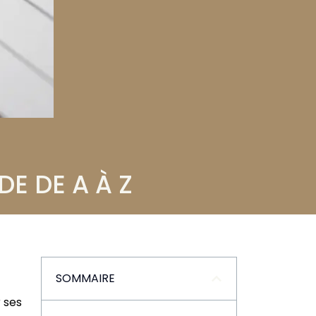
E DE A À Z
SOMMAIRE
r ses