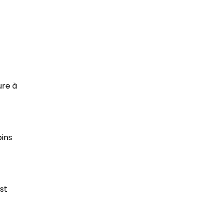
ure à
oins
st